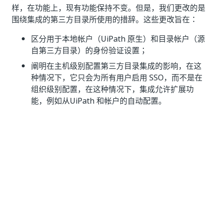
样，在功能上，现有功能保持不变。但是，我们更改的是
围绕集成的第三方目录所使用的措辞。这些更改旨在：
区分用于本地帐户（UiPath 原生）和目录帐户（源
自第三方目录）的身份验证设置；
阐明在主机级别配置第三方目录集成的影响，在这
种情况下，它只会为所有用户启用 SSO，而不是在
组织级别配置，在这种情况下，集成允许扩展功
能，例如从UiPath 和帐户的自动配置。
EDR 保护状态
UiPath 机器人与 CrowdStrike Falcon 端点保护平台之间
的
集成
状态现在可以在 Orchestrator 的一个名为
EDR
保护
的新列中看到。
此列在租户级别的“
计算机
” 和“
已安装的版本和日志”
页
面中可用，并显示机器人连接到的每台计算机的集成状
态。 可用状态包括：