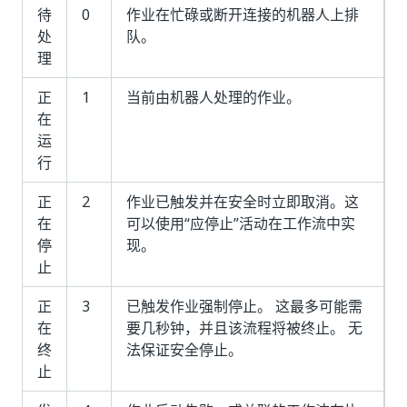
待
0
作业在忙碌或断开连接的机器人上排
处
队。
理
正
1
当前由机器人处理的作业。
在
运
行
正
2
作业已触发并在安全时立即取消。这
在
可以使用“应停止”活动在工作流中实
停
现。
止
正
3
已触发作业强制停止。 这最多可能需
在
要几秒钟，并且该流程将被终止。 无
终
法保证安全停止。
止