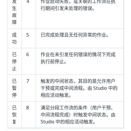
发
4
作业启动失败，或关联的工作流在执
生
行期间引发未处理的错误。
故
障
成
5
已完成处理且无任何异常的作业。
功
已
6
作业在未引发任何错误的情况下完成
停
执行前停止。
止
已
7
触发的中间状态，其目的是允许用户
暂
干预或完成中间流程。由 Studio 中的
停
相应活动触发。
已
8
满足分段工作流的条件（用户干预、
恢
中间流程完成）时触发中间状态。由
复
Studio 中的相应活动触发。