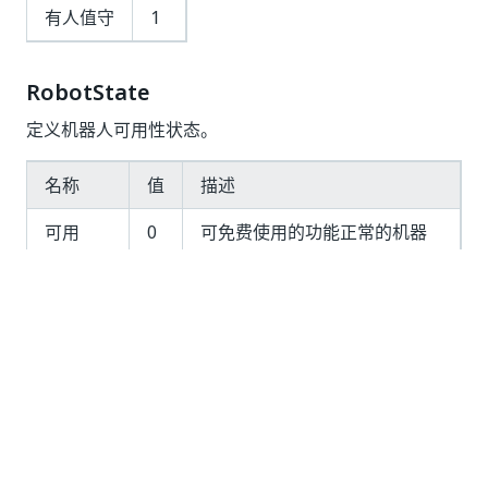
有人值守
1
RobotState
定义机器人可用性状态。
名称
值
描述
可用
0
可免费使用的功能正常的机器
人。
忙碌
1
正在运行流程的机器人。
已断开
2
已与 Orchestrator 断开连接的
连接
机器人。
未知
3
处于“未知”状态的机器人。