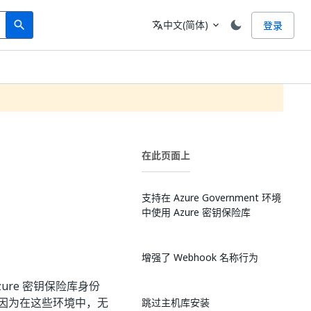
Search
语言
中文(简体)
登录
search
translate
expand_more
在此页面上
支持在 Azure Government 环境
中使用 Azure 密钥保险库
增强了 Webhook 名称行为
 Azure 密钥保险库身份
因为在这些环境中，无
跳过主机库安装