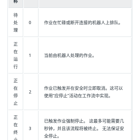
称
待
处
0
作业在忙碌或断开连接的机器人上排队。
理
正
在
1
当前由机器人处理的作业。
运
行
正
在
作业已触发并在安全时立即取消。这可以
2
停
使用“应停止”活动在工作流中实现。
止
正
已触发作业强制停止。 这最多可能需要几
在
3
秒钟，并且该流程将被终止。 无法保证安
终
全停止。
止