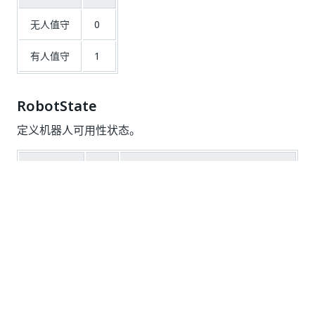
无人值守
0
有人值守
1
RobotState
定义机器人可用性状态。
名称
值
描述
可用
0
可免费使用的功能正常的机器人。
忙碌
1
正在运行流程的机器人。
已断开连
已与 Orchestrator 断开连接的机
2
接
器人。
未知
3
处于“未知”状态的机器人。