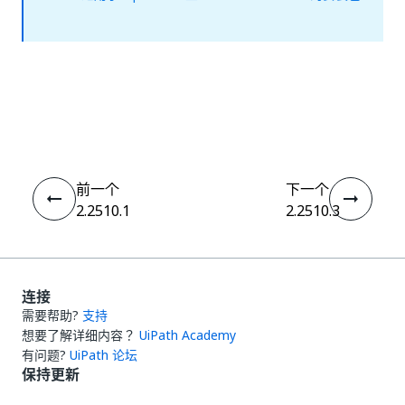
是
否
thumb_up
thumb_down
前一个
下一个
2.2510.1
2.2510.3
连接
需要帮助?
支持
想要了解详细内容？
UiPath Academy
有问题?
UiPath 论坛
保持更新