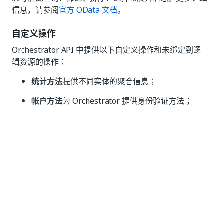
信息，请参阅
官方 OData 文档
。
自定义操作
Orchestrator API 中提供以下自定义操作和未绑定到逻
辑资源的操作：
统计方法
提供不同实体的聚合信息；
帐户方法
为 Orchestrator 提供身份验证方法；
队列方法
由机器人用于访问队列，而
端点应通过 API 用于外部系统；
QueueDefinitions
QueueProcessingRecords 方法
提供队列的统计
信息和聚合信息；
备注：
您可以按天、小时和分钟请求数据，但仅显示最近