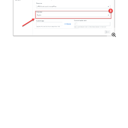
是
否
thumb_up
thumb_down
下一个
安装
Automation
Suite