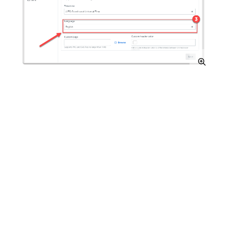
是
否
thumb_up
thumb_down
下一个
Insights 功能可
用性