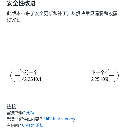
安全性改进
此版本带来了安全更新和补丁，以解决常见漏洞和披露
(CVE)。
是
否
thumb_up
thumb_down
前一个
下一个
2.2510.1
2.2510.3
连接
需要帮助?
支持
想要了解详细内容？
UiPath Academy
有问题?
UiPath 论坛