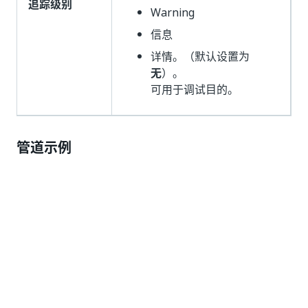
追踪级别
Warning
信息
详情。（默认设置为
无
）。
可用于调试目的。
管道示例
pipeline 
{
  agent any

  environment 
{
MAJOR
=
'1'
MINOR
=
'0'
}
  stages 
{
stage
(
'Download Package Config File'
)
{