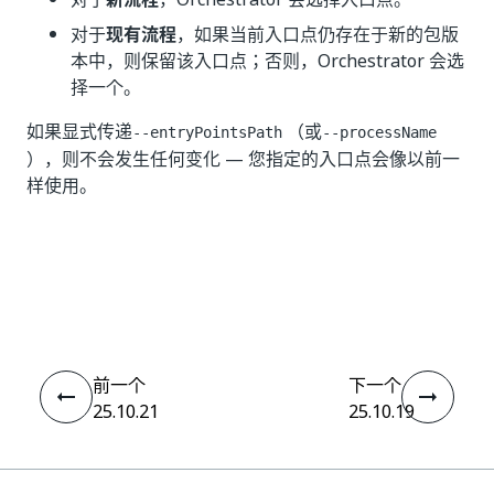
对于
现有流程
，如果当前入口点仍存在于新的包版
本中，则保留该入口点；否则，Orchestrator 会选
择一个。
如果显式传递
（或
--entryPointsPath
--processName
），则不会发生任何变化 — 您指定的入口点会像以前一
样使用。
是
否
thumb_up
thumb_down
前一个
下一个
25.10.21
25.10.19