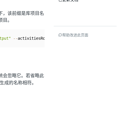
下，该前缀是库项目名
项目。
帮助改进此页面
tput"
--
activitiesRootCategory 
"MyCompany.Finance.Invoic
统会忽略它。若省略此
生成的名称相符。