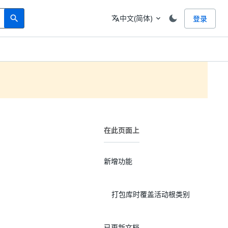
Search
语言
中文(简体)
登录
search
translate
expand_more
在此页面上
新增功能
打包库时覆盖活动根类别
已更新文档