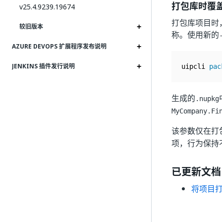
打包库时覆
v25.4.9239.19674
打包库项目时
较旧版本
称。使用新的
AZURE DEVOPS 扩展程序发布说明
JENKINS 插件发行说明
uipcli 
pac
生成的
.nupkg
MyCompany.Fi
该参数仅在打
项，行为保持不
已更新文档
将项目