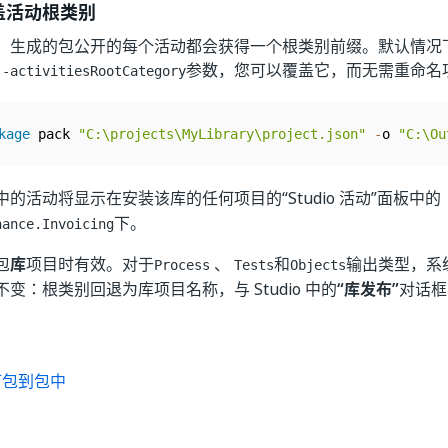
盖活动根类别
，生成的包公开的每个活动都会获得一个根类别前缀。默认情况
参数，您可以覆盖它，而无需重命名
--activitiesRootCategory
kage
 pack 
"C:\projects\MyLibrary\project.json"
-
o 
"C:\Ou
中的活动将显示在安装该库的任何项目的“Studio 活动”面板中的
下。
nance.Invoicing
包
库
项目时有效。对于
、
和
输出类型，系
Process
Tests
Objects
变：根类别回退为库项目名称，与 Studio 中的
“库发布”
对话框
打包到包中