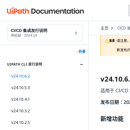
Open
主页
CICD
Dropd
CI/CD 集成发行说明
to
单机版
·
2024.10
choose
请注意，
重要 :
product
新发布内
- 折叠
UIPATH CLI 发行说明
v24.10.6.2
v24.10.6
v24.10.5.3
适用于 CI/CD
v24.10.4.1
发布日期：2026
v24.10.3.2
新增功能
v24.10.2.5