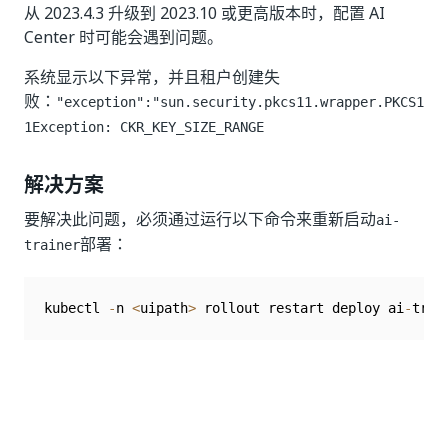
从 2023.4.3 升级到 2023.10 或更高版本时，配置 AI
Center 时可能会遇到问题。
系统显示以下异常，并且租户创建失
败：
"exception":"sun.security.pkcs11.wrapper.PKCS1
1Exception: CKR_KEY_SIZE_RANGE
解决方案
要解决此问题，必须通过运行以下命令来重新启动
ai-
部署：
trainer
kubectl 
-
n 
<
uipath
>
 rollout restart deploy ai
-
trai
是
否
thumb_up
thumb_down