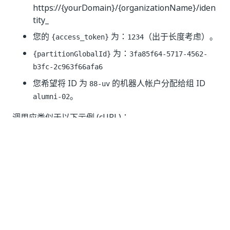
https://{yourDomain}/{organizationName}/iden
tity_
您的
为：
（出于长度考虑）。
{access_token}
1234
为：
{partitionGlobalId}
3fa85f64-5717-4562-
b3fc-2c963f66afa6
您希望将 ID 为
的机器人帐户分配给组 ID
88-uv
。
alumni-02
调用应类似于以下示例 (cURL)：
curl 
--
location 
--
request 
PUT
'https://{yourDomain
--
header 
'Authorization: Bearer 1234'
--
header 
'Content-Type: application/json'
--
data
-
raw '
{
"partitionGlobalId"
:
"3fa85f64-5717-4562-b3fc-
"displayName"
:
"Roby"
,
"groupIDsToAdd"
:
[