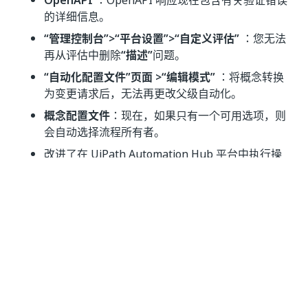
OpenAPI
：OpenAPI 响应现在包含有关验证错误
的详细信息。
“管理控制台”>“平台设置”>“自定义评估”
：您无法
再从评估中删除
“描述”
问题。
“自动化配置文件”页面 >“编辑模式”
：将概念转换
为变更请求后，无法再更改父级自动化。
概念配置文件
：现在，如果只有一个可用选项，则
会自动选择流程所有者。
改进了在 UiPath Automation Hub 平台中执行操
作的节省时间。
现在，在
“仪表板”
部分的
“计划”报告
和
“成本”报告
中显示
“概念类型”
和
“概念流程”变量
列，替换了
“概
念来源
”列。
自动化管道
中的
阶段
和
状态
现在按字母顺序排序，
而不是按流程顺序。
减少了登录和报告生成期间的
Automation Hub
加
载时间。