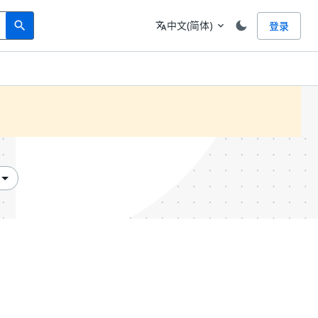
Search
语言
中文(简体)
登录
search
translate
expand_more