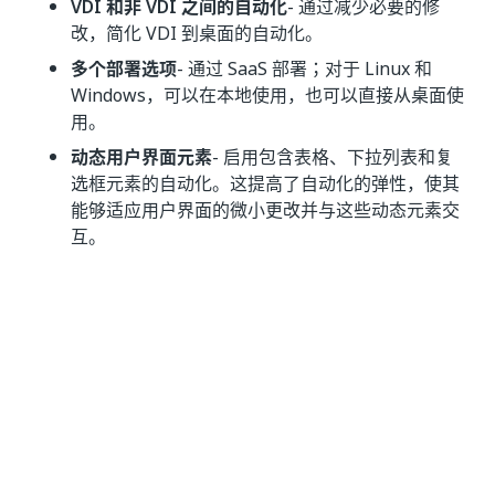
VDI 和非 VDI 之间的自动化
- 通过减少必要的修
改，简化 VDI 到桌面的自动化。
多个部署选项
- 通过 SaaS 部署；对于 Linux 和
Windows，可以在本地使用，也可以直接从桌面使
用。
动态用户界面元素
- 启用包含表格、下拉列表和复
选框元素的自动化。这提高了自动化的弹性，使其
能够适应用户界面的微小更改并与这些动态元素交
互。
在用户界面自动化中提供，作为“统一目标”的一部
分
- 同时需要选取器和 AI Computer Vision 描述符
时，降低构建基于用户界面的自动化的复杂性。
部署选项
有关我们现有 AI Computer Vision 部署选项的并行比
较，请查看概述指南中的
“AI Computer Vision 差异”
部
分。