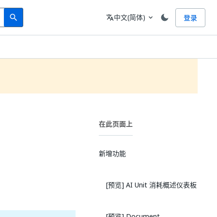
Search
语言
中文(简体)
登录
search
translate
expand_more
在此页面上
新增功能
[预览] AI Unit 消耗概述仪表板
[预览] Document