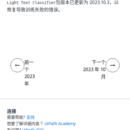
包版本已更新为 2023.10.3，以
Light Text Classifier
修复导致训练失败的错误。
是
否
thumb_up
thumb_down
前一
下一个
个
2023 年 10
2023
月
年
连接
需要帮助?
支持
想要了解详细内容？
UiPath Academy
有问题?
UiPath 论坛