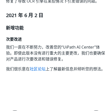
修复了导致 OCR 引擎在某些情况下引发错误的问题。
2021 年 6 月 2 日
新增功能
次要改进
我们一直在不断努力，改善您的“UiPath AI Center”
体
验。即使此版本没有进行重大的主要更改，我们也要确保
对产品进行次要改进和错误修复。
我们很乐意在
社区论坛
上了解最新信息并倾听您的想法。
是
否
thumb_up
thumb_down