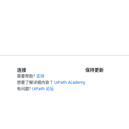
是
否
thumb_up
thumb_down
连接
保持更新
需要帮助?
支持
想要了解详细内容？
UiPath Academy
有问题?
UiPath 论坛