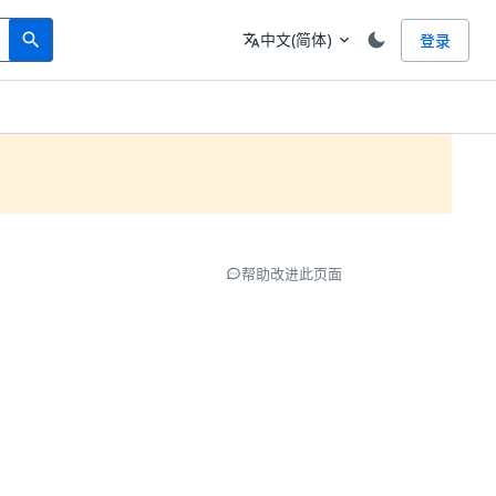
Search
语言
中文(简体)
登录
search
translate
expand_more
帮助改进此页面