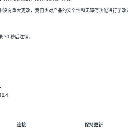
中没有重大更改，我们也对产品的安全性和无障碍功能进行了改
 30 秒后注销。
是
否
thumb_up
thumb_down
个
10.4
连接
保持更新