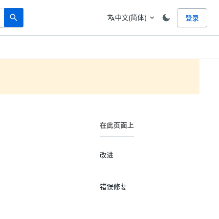
Search
语言
中文(简体)
登录
search
translate
expand_more
在此页面上
改进
错误修复