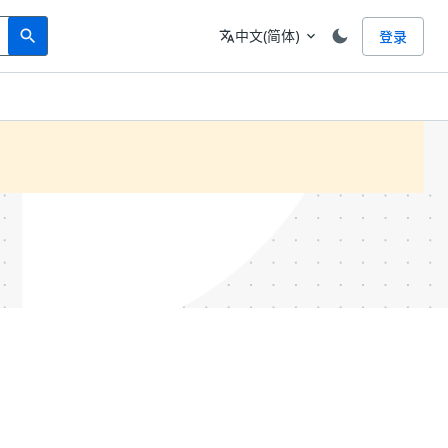
Search
语言
中文(简体)
登录
search
translate
expand_more