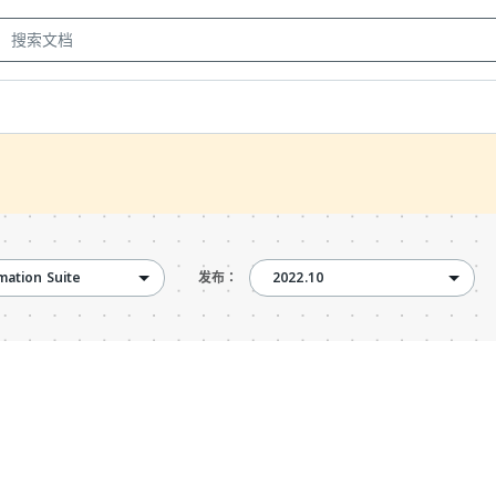
2022.10
ation Suite
2022.10
发布：