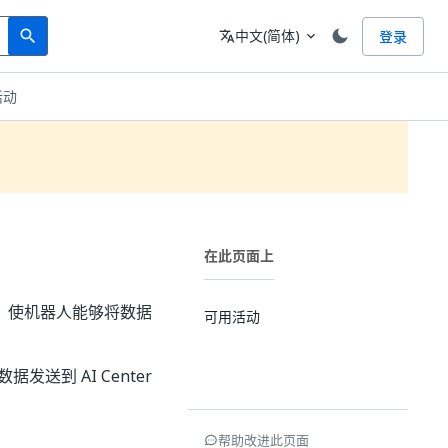
Search
语言
中文(简体)
登录
search
translate
expand_more
活动
在此页面上
ices 活动，使机器人能够将数据
可用活动
将数据发送到 AI Center
帮助改进此页面