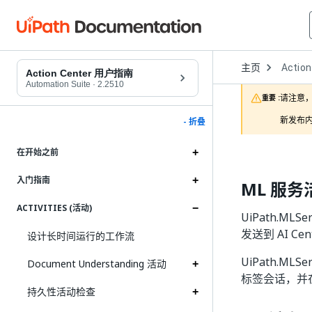
Open
主页
Action
Dropd
Action Center 用户指南
to
Automation Suite
·
2.2510
choose
请注意，
重要 :
product
新发布内
- 折叠
在开始之前
入门指南
ML 服务
ACTIVITIES (活动)
UiPath.MLS
发送到 AI 
设计长时间运行的工作流
UiPath.MLS
Document Understanding 活动
标签会话，并在 
持久性活动检查