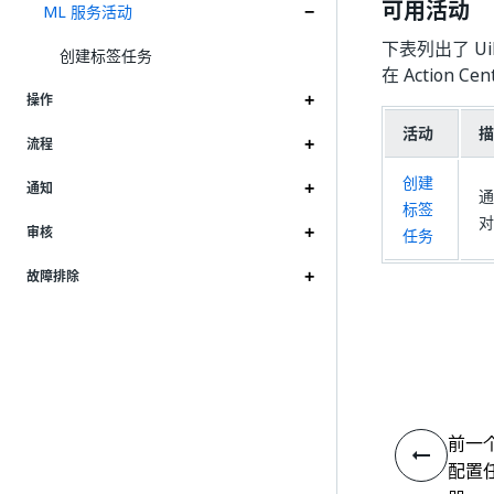
可用活动
ML 服务活动
下表列出了 Ui
创建标签任务
在 Action C
操作
活动
描
流程
创建
通知
通
标签
对
审核
任务
故障排除
前一
配置