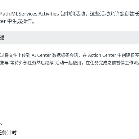
Path.MLServices.Activities 包中的活动，这些活动允许
enter 中生成操作。
述
过将文件上传到 AI Center 数据标签会话，在 Action Center 中创
象与“等待外部任务然后继续”活动一起使用，在任务完成之前暂停工作流
是
否
thumb_up
thumb_down
个
任务计时