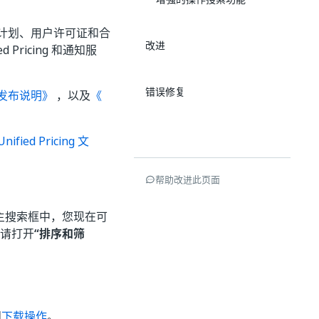
许可计划、用户许可证和合
改进
Pricing 和通知服
错误修复
ud 发布说明》
，以及
《
nified Pricing 文
帮助改进此页面
作的主搜索框中，您现在可
请打开
“排序和筛
问
下载操作
。