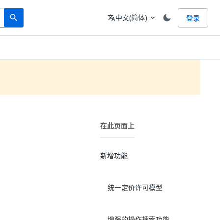
Search
语言
中文(简体)
登录
search
translate
expand_more
在此页面上
新增功能
统一定价许可模型
增强的操作搜索功能