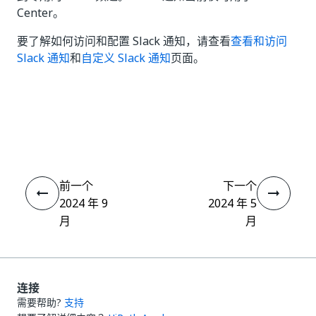
Center。
要了解如何访问和配置 Slack 通知，请查看
查看和访问
Slack 通知
和
自定义 Slack 通知
页面。
是
否
thumb_up
thumb_down
前一个
下一个
2024 年 9
2024 年 5
月
月
连接
需要帮助?
支持