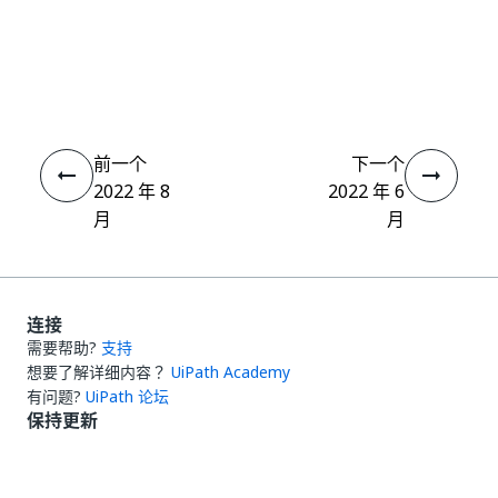
是
否
thumb_up
thumb_down
前一个
下一个
2022 年 8
2022 年 6
月
月
连接
需要帮助?
支持
想要了解详细内容？
UiPath Academy
有问题?
UiPath 论坛
保持更新