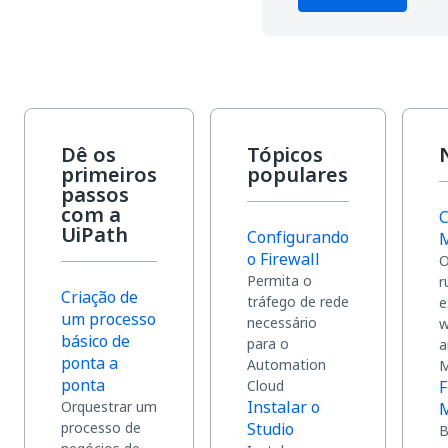
Dê os
Tópicos
primeiros
populares
passos
com a
C
UiPath
Configurando
M
o Firewall
O
Permita o
r
Criação de
tráfego de rede
e
um processo
necessário
w
básico de
para o
a
ponta a
Automation
M
ponta
Cloud
F
Instalar o
Orquestrar um
M
processo de
Studio
B