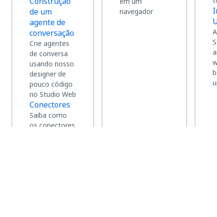
Construção
t
em um
I
de um
navegador
U
agente de
A
conversação
S
Crie agentes
a
de conversa
w
usando nosso
b
designer de
u
pouco código
no Studio Web
Conectores
Saiba como
os conectores
fornecem
acesso seguro
e padronizado
a sistemas
externos