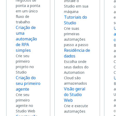
negócios de
Instale o
a
ponta a ponta
Studio em sua
c
em um único
máquina
a
fluxo de
Tutoriais do
e
trabalho
Studio
s
Criação de
U
Crie suas
uma
a
primeiras
automação
automações
c
de RPA
passo a passo
B
simples
Residência de
a
dados
Crie seu
a
primeiro
Escolha onde
C
projeto no
seus dados do
C
Studio
Automation
C
Criação do
U
Cloud são
seu primeiro
armazenados
B
Visão geral
agente
a
do Studio
U
Crie seu
Web
a
primeiro
a
agente no
Crie e execute
c
Studio Web
automações