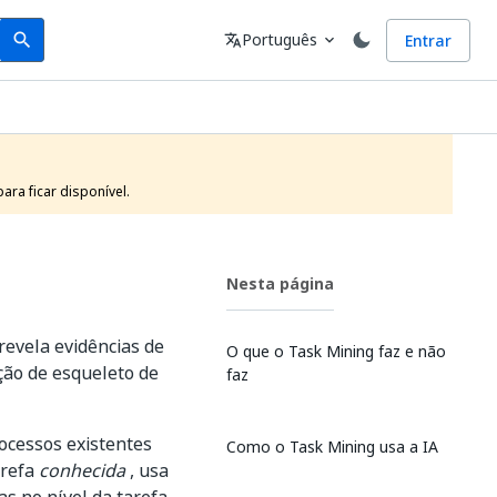
Search
Idioma
Português
Entrar
search
translate
expand_more
ra ficar disponível.
Nesta página
revela evidências de
O que o Task Mining faz e não
ção de esqueleto de
faz
ocessos existentes
Como o Task Mining usa a IA
arefa
conhecida
, usa