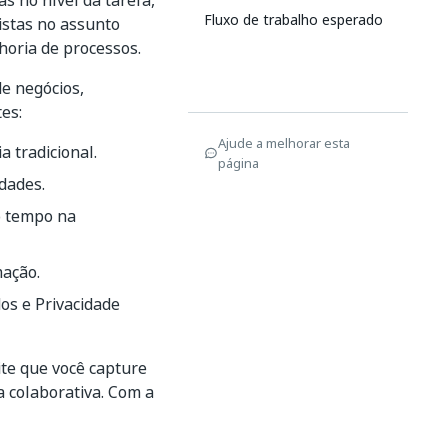
s no nível da tarefa,
Fluxo de trabalho esperado
listas no assunto
horia de processos.
de negócios,
es:
Ajude a melhorar esta
 tradicional.
página
dades.
o tempo na
ação.
os e Privacidade
ite que você capture
a colaborativa. Com a