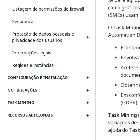
IA para agrup
como gráficos 
Listagem de permissões de firewall
(SMEs) usam p
Segurança
O Task Mining
Proteção de dados pessoais e
Automation De
privacidade dos usuários
Economi
Informações legais
Envolva 
Regiões e instâncias
Acelere 
documen
CONFIGURAÇÃO E INSTALAÇÃO
Obtenha
NOTIFICAÇÕES
Em conf
(GDPR).
TASK MINING
Task Mining
(
RECURSOS ADICIONAIS
variações de 
ajuda do Task