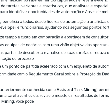
ar e mesclar os rastreamentos capturados e revela evidência
de tarefas, variantes e estatísticas, que analistas e especia
ara identificar oportunidades de automação e áreas de mel
 beneficia a todos, desde líderes de automação a analistas 
veloper e funcionários, ajudando nos seguintes pontos fort
ze tempo e custo em comparação à abordagem de consultoria
as equipes de negócios com uma visão objetiva das oportuni
as partes de descoberta e análise de suas tarefas e reduza 
tação do processo.
 um ponto de partida acelerado com um esqueleto de autom
ormidade com o Regulamento Geral sobre a Proteção de Dad
anteriormente conhecida como
Assisted Task Mining
) perm
uma tarefa conhecida, revise e mescle os resultados de form
 Mining, você pode: