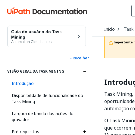
Open
Início
Task 
Dropd
Guia do usuário do Task
to
Mining
choos
Automation Cloud
·
latest
Importante :
produc
- Recolher
VISÃO GERAL DA TASK MINING
Introdu
Introdução
Task Mining, 
Disponibilidade de funcionalidade do
oportunidades
Task Mining
automação co
Largura de banda das ações do
gravador
O Task Minin
que ocorrem n
Pré-requisitos