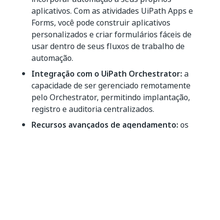
aplicativos. Com as atividades UiPath Apps e
Forms, você pode construir aplicativos
personalizados e criar formulários fáceis de
usar dentro de seus fluxos de trabalho de
automação.
Integração com o UiPath Orchestrator:
a
capacidade de ser gerenciado remotamente
pelo Orchestrator, permitindo implantação,
registro e auditoria centralizados.
Recursos avançados de agendamento:
os
Robôs podem trabalhar 24 horas por dia e
podem ser agendados para executar tarefas em
horários específicos por meio do Orchestrator,
otimizando a utilização de recursos.
Tratamento seguro de dados:
as
funcionalidades Segurança impedem acesso não
autorizado ou vazamentos; os dados