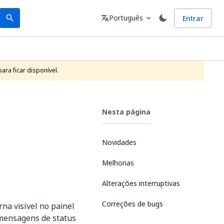
Search
Idioma
Português
Entrar
search
translate
expand_more
ra ficar disponível. 
Nesta página
Novidades
Melhorias
Alterações interruptivas
Correções de bugs
a visível no painel
 mensagens de status