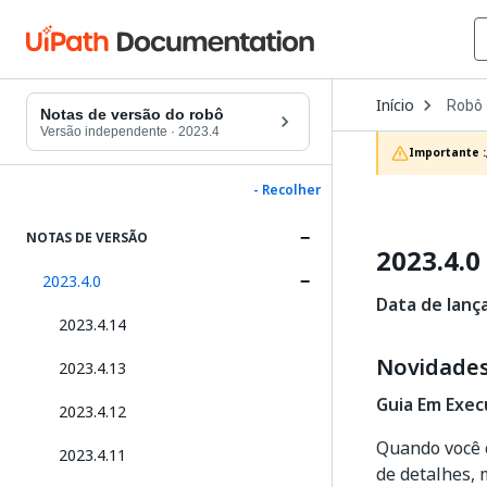
Open
Início
Robô
Dropd
Notas de versão do robô
to
Versão independente
·
2023.4
choos
Importante :
produc
- Recolher
NOTAS DE VERSÃO
2023.4.0
2023.4.0
Data de lanç
2023.4.14
Novidade
2023.4.13
Guia Em Exec
2023.4.12
Quando você 
2023.4.11
de detalhes,