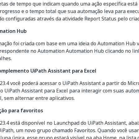
etas de tempo que indicam quando uma ação específica está
progresso e o tempo total que sua automação leva para execu
o configuradas através da atividade
Report Status
pelo cria
mation Hub
ação foi criada com base em uma ideia do Automation Hub 
orrespondente no Automation Automation Hub clicando no li
alhes.
omplemento UiPath Assistant para Excel
023.4 você poderá acessar o UiPath Assistant a partir do Micr
 UiPath Assistant para Excel para interagir com suas auto
l, sem alternar entre aplicativos.
ão para favoritos
023.4 está disponível no Launchpad do UiPath Assistant, abai
UiPath, um novo grupo chamado
Favoritos
. Quando você usar
oluna única, esse grupo estará visível na aba Home, na lista