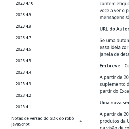
2023.4.10
contém etiqu
você a ver o 
2023.4.9
mensagens sã
2023.4.8
URL do Auto
2023.4.7
Se uma autom
essa ideia c
2023.4.6
janela de det
2023.4.5
Em breve - C
2023.4.4
A partir de 2
2023.4.3
suplemento do
partir do Exce
2023.4.2
Uma nova seç
2023.4.1
A partir de 2
Notas de versão do SDK do robô
produtos da 
JavaScript
na visão de c