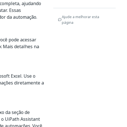
 completa, ajudando
tar. Essas
dor da automação.
Ajude a melhorar esta
página
você pode acessar
nk
Mais detalhes
na
osoft Excel. Use o
mações diretamente a
xo da seção de
 o UiPath Assistant
 de automações. Você