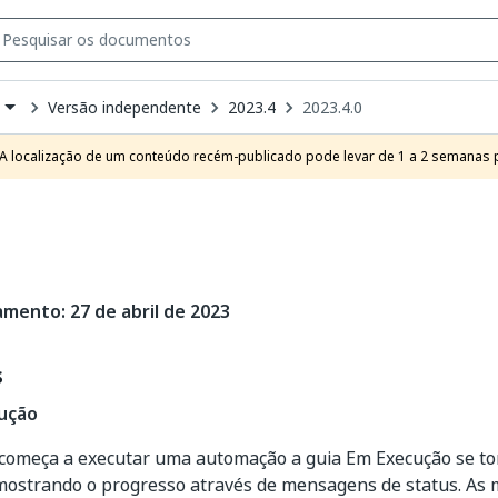
Versão independente
2023.4
2023.4.0
own
e
A localização de um conteúdo recém-publicado pode levar de 1 a 2 semanas pa
t
amento: 27 de abril de 2023
s
ução
começa a executar uma automação a guia Em Execução se torn
 mostrando o progresso através de mensagens de status. As