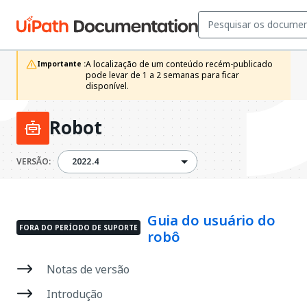
A localização de um conteúdo recém-publicado 
Importante :
pode levar de 1 a 2 semanas para ficar 
disponível. 
Robot
2022.4
VERSÃO:
2022.4
Guia do usuário do
FORA DO PERÍODO DE SUPORTE
robô
Notas de versão
Introdução