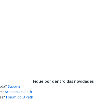
Fique por dentro das novidades
juda?
Suporte
er?
Academia UiPath
as?
Fórum do UiPath