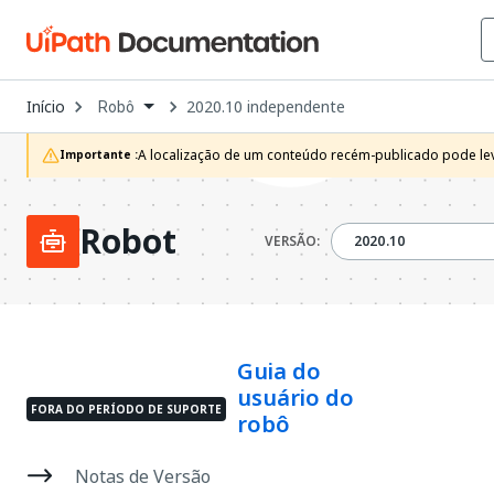
Open
Início
2020.10 independente
Robô
Dropdown
to
choose
A localização de um conteúdo recém-publicado pode leva
Importante :
product
Robot
2020.10
VERSÃO:
2020.10
Guia do
usuário do
FORA DO PERÍODO DE SUPORTE
robô
Notas de Versão