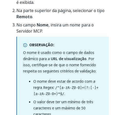
é exibida.
Na parte superior da página, selecionar o tipo
Remoto
.
No campo
Nome
, insira um nome para o
Servidor MCP.
OBSERVAÇÃO:
O nome é usado como o campo de dados
dinâmico para a
URL de visualização
. Por
isso, certifique-se de que o nome fornecido
respeita os seguintes critérios de validação:
O nome deve estar de acordo com a
regra Regex:
/^[a-zA-Z0-0]+(?:[-]+
.
[a-zA-Z0-0+)*$/
O valor deve ter um mínimo de três
caracteres e um máximo de 50
caracteres.