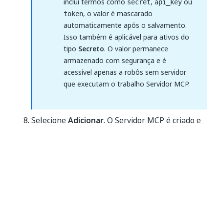
inclui termos como
,
ou
secret
api_key
, o valor é mascarado
token
automaticamente após o salvamento.
Isso também é aplicável para ativos do
tipo
Secreto
. O valor permanece
armazenado com segurança e é
acessível apenas a robôs sem servidor
que executam o trabalho Servidor MCP.
Selecione
Adicionar
. O Servidor MCP é criado e
exibido na página
Servidores MCP
.
Sim
Não
thumb_up
thumb_down