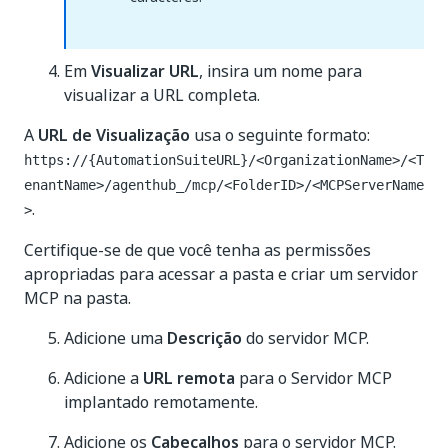
Em
Visualizar URL
, insira um nome para
visualizar a URL completa.
A
URL de Visualização
usa o seguinte formato:
https://{AutomationSuiteURL}/<OrganizationName>/<T
enantName>/agenthub_/mcp/<FolderID>/<MCPServerName
.
>
Certifique-se de que você tenha as permissões
apropriadas para acessar a pasta e criar um servidor
MCP na pasta.
Adicione uma
Descrição
do servidor MCP.
Adicione a
URL remota
para o Servidor MCP
implantado remotamente.
Adicione os
Cabeçalhos
para o servidor MCP.