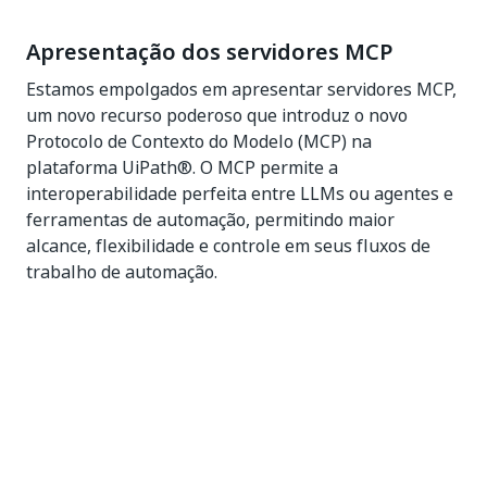
Apresentação dos servidores MCP
Estamos empolgados em apresentar servidores MCP,
um novo recurso poderoso que introduz o novo
Protocolo de Contexto do Modelo (MCP) na
plataforma UiPath®. O MCP permite a
interoperabilidade perfeita entre LLMs ou agentes e
ferramentas de automação, permitindo maior
alcance, flexibilidade e controle em seus fluxos de
trabalho de automação.
Com esta versão, dois tipos de servidores MCP estão
disponíveis:
UiPath
: exponha artefatos da UiPath como
ferramentas por meio do MCP. É possível criar
um servidor MCP da UiPath diretamente da
interface da plataforma.