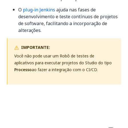
O
plug-in Jenkins
ajuda nas fases de
desenvolvimento e teste contínuos de projetos
de software, facilitando a incorporação de
alterações.
IMPORTANTE:
Você não pode usar um Robô de testes de
aplicativos para executar projetos do Studio do tipo
Processo
ao fazer a integração com o CI/CD.
Sim
Não
thumb_up
thumb_down