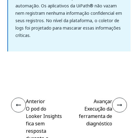
automação. Os aplicativos da UiPath® não vazam
nem registram nenhuma informação confidencial em
seus registros. No nível da plataforma, o coletor de
logs foi projetado para mascarar essas informações
críticas.
Sim
Não
thumb_up
thumb_down
Anterior
Avançar
O pod do
Execução da
Looker Insights
ferramenta de
fica sem
diagnóstico
resposta