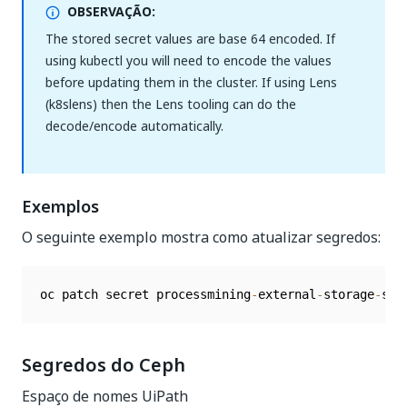
OBSERVAÇÃO:
The stored secret values are base 64 encoded. If
using kubectl you will need to encode the values
before updating them in the cluster. If using Lens
(k8slens) then the Lens tooling can do the
decode/encode automatically.
Exemplos
O seguinte exemplo mostra como atualizar segredos:
oc patch secret processmining
-
external
-
storage
-
sec
Segredos do Ceph
Espaço de nomes UiPath