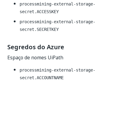
processmining-external-storage-
secret.ACCESSKEY
processmining-external-storage-
secret.SECRETKEY
Segredos do Azure
Espaço de nomes UiPath
processmining-external-storage-
secret.ACCOUNTNAME
processmining-external-storage-
secret.ACCOUNTKEY
OBSERVAÇÃO:
Azure connection string is URL encoded; the string
will need to be decoded, have the access key