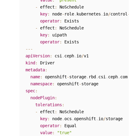
value
:
"present"
-
 effect
:
 NoSchedule

key
:
 node
-
role
.
kubernetes
.
io
/
control
-
pla
operator
:
 Exists

-
 effect
:
 NoSchedule

key
:
 uipath

operator
:
--
-
apiVersion
:
 csi
.
ceph
.
io
/
kind
:
metadata
:
name
:
 openshift
-
storage
.
rbd
.
csi
.
ceph
.
com

namespace
:
 openshift
-
spec
:
nodePlugin
:
tolerations
:
-
 effect
:
 NoSchedule

key
:
 node
.
ocs
.
openshift
.
io
/
storage

operator
:
 Equal

value
:
"true"