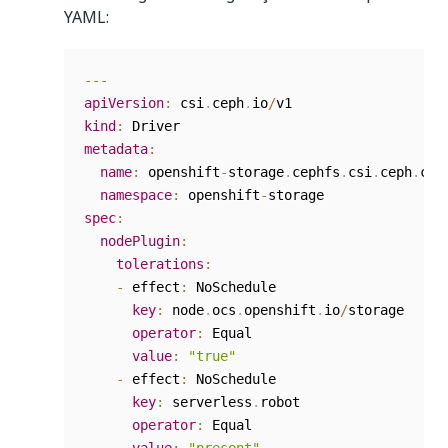
YAML:
--
-
apiVersion
:
 csi
.
ceph
.
io
/
kind
:
metadata
:
name
:
 openshift
-
storage
.
cephfs
.
csi
.
ceph
.
com

namespace
:
 openshift
-
spec
:
nodePlugin
:
tolerations
:
-
 effect
:
 NoSchedule

key
:
 node
.
ocs
.
openshift
.
io
/
storage

operator
:
 Equal

value
:
"true"
-
 effect
:
 NoSchedule

key
:
 serverless
.
robot

operator
:
 Equal
