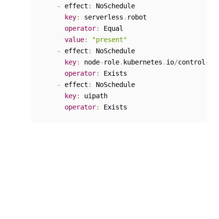
-
 effect
:
 NoSchedule

key
:
 serverless
.
robot

operator
:
 Equal

value
:
"present"
-
 effect
:
 NoSchedule

key
:
 node
-
role
.
kubernetes
.
io
/
control
-
pla
operator
:
 Exists

-
 effect
:
 NoSchedule

key
:
 uipath

operator
:
Aplique a configuração executando o seguinte
comando:
oc apply 
-
f 
<
filename
>
.