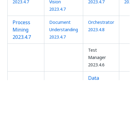
2023.4.7
Vision
2023.4.7
2023.4
2023.4.7
Process
Document
Orchestrator
Mining
Understanding
2023.4.8
2023.4.7
2023.4.7
Test
Manager
2023.4.6
Data
Service
2023.4.7
Versões internas de componentes de
terceiros
Para as versões do Kubernetes que cada versão do
Automation Suite suporta, consulte
Compatibilidade