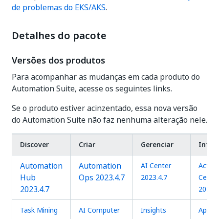
de problemas do EKS/AKS
.
Detalhes do pacote
Versões dos produtos
Para acompanhar as mudanças em cada produto do
Automation Suite, acesse os seguintes links.
Se o produto estiver acinzentado, essa nova versão
do Automation Suite não faz nenhuma alteração nele.
Discover
Criar
Gerenciar
Inter
Automation
Automation
AI Center
Action
Hub
Ops 2023.4.7
2023.4.7
Cente
2023.4.7
2023.4
Task Mining
AI Computer
Insights
Apps