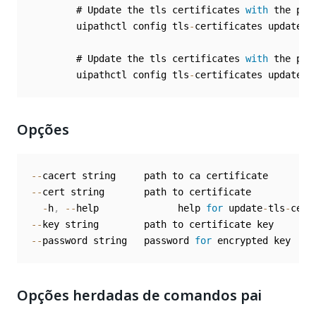
        # Update the tls certificates 
with
 the pro
        uipathctl config tls
-
certificates update 
-
        # Update the tls certificates 
with
 the pro
        uipathctl config tls
-
certificates update 
-
Opções
--
--
cert string       path to certificate

-
h
,
--
help              help 
for
 update
-
tls
-
--
--
password string   password 
for
 encrypted key
Opções herdadas de comandos pai