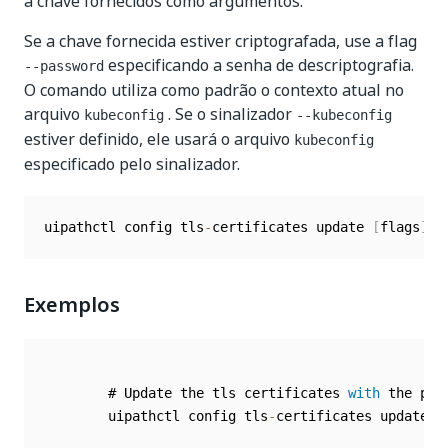
a chave fornecidos como argumentos.
Se a chave fornecida estiver criptografada, use a flag
especificando a senha de descriptografia.
--password
O comando utiliza como padrão o contexto atual no
arquivo
. Se o sinalizador
kubeconfig
--kubeconfig
estiver definido, ele usará o arquivo
kubeconfig
especificado pelo sinalizador.
uipathctl config tls
-
certificates update 
[
flags
]
Exemplos
        # Update the tls certificates 
with
 the pro
        uipathctl config tls
-
certificates update 
-