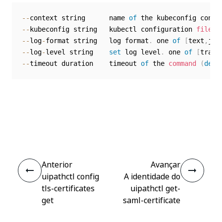
--
context string      name 
of
--
kubeconfig string   kubectl configuration 
file
(
--
log
-
format string   log format
.
 one 
of
[
text
,
jso
--
log
-
level string    
set
 log level
.
 one 
of
[
trace
--
timeout duration    timeout 
of
 the 
command
(
defa
Sim
Não
thumb_up
thumb_down
Anterior
Avançar
uipathctl config
A identidade do
tls-certificates
uipathctl get-
get
saml-certificate