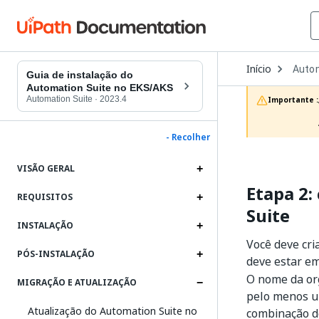
Open
Início
Autom
Dropd
Guia de instalação do
to
Automation Suite no EKS/AKS
choos
Automation Suite
·
2023.4
Importante :
produc
- Recolher
VISÃO GERAL
Etapa 2:
REQUISITOS
Suite
INSTALAÇÃO
Você deve cr
PÓS-INSTALAÇÃO
deve estar e
O nome da or
MIGRAÇÃO E ATUALIZAÇÃO
pelo menos um
Atualização do Automation Suite no
combinação d