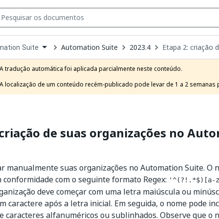
Automation Suite
2023.4
Etapa 2: criação
ation Suite
own
e
A tradução automática foi aplicada parcialmente neste conteúdo.

t
A localização de um conteúdo recém-publicado pode levar de 1 a 2 semanas pa
 criação de suas organizações no Aut
iar manualmente suas organizações no Automation Suite. O 
m conformidade com o seguinte formato Regex:
'^(?!.*$)[a-
ganização deve começar com uma letra maiúscula ou minúsc
 caractere após a letra inicial. Em seguida, o nome pode in
e caracteres alfanuméricos ou sublinhados. Observe que o 