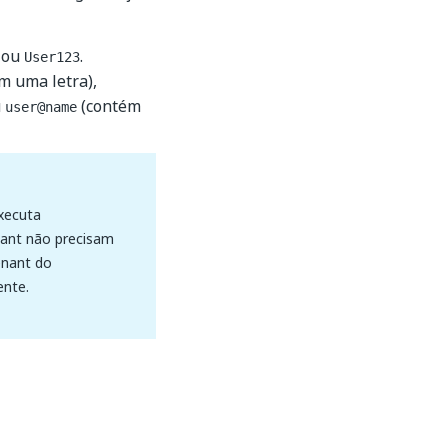
ou
.
User123
m uma letra),
u
(contém
user@name
xecuta
ant não precisam
enant do
ente.