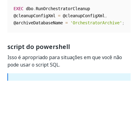
EXEC
 dbo
.
RunOrchestratorCleanup 

@cleanupConfigXml 
=
 @cleanupConfigXml
,
@archiveDatabaseName 
=
'OrchestratorArchive'
;
script do powershell
Isso é apropriado para situações em que você não
pode usar o script SQL.
OBSERVAÇÃO:
O script PowerShell é compatível com o Powershell
5.1 e pode ser usado com
runbooks de Automação
do Azure
.
Pré-requisitos