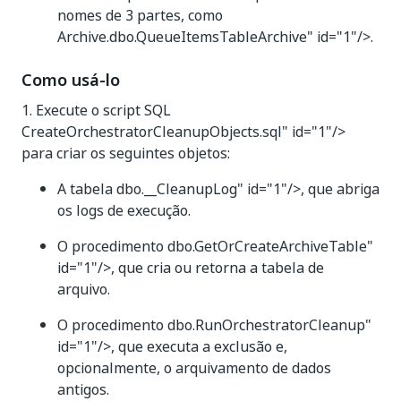
nomes de 3 partes, como
Archive.dbo.QueueItemsTableArchive" id="1"/>.
Como usá-lo
1. Execute o script SQL
CreateOrchestratorCleanupObjects.sql" id="1"/>
para criar os seguintes objetos:
A tabela
dbo.__CleanupLog" id="1"/>, que abriga
os logs de execução.
O procedimento
dbo.GetOrCreateArchiveTable"
id="1"/>, que cria ou retorna a tabela de
arquivo.
O procedimento
dbo.RunOrchestratorCleanup"
id="1"/>, que executa a exclusão e,
opcionalmente, o arquivamento de dados
antigos.