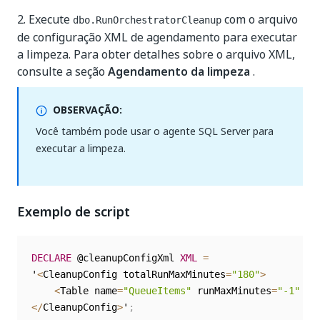
2. Execute
com o arquivo
dbo.RunOrchestratorCleanup
de configuração XML de agendamento para executar
a limpeza. Para obter detalhes sobre o arquivo XML,
consulte a seção
Agendamento da limpeza
.
OBSERVAÇÃO:
Você também pode usar o
agente SQL Server
para
executar a limpeza.
Exemplo de script
DECLARE
 @cleanupConfigXml 
XML
=
'
<
CleanupConfig totalRunMaxMinutes
=
"180"
>
<
Table name
=
"QueueItems"
 runMaxMinutes
=
"-1"
 id
<
/
CleanupConfig
>
'
;