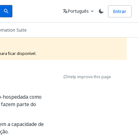
Search
Idioma
Português
Entrar
search
translate
expand_more
mation Suite
ra ficar disponível.
Help improve this page
to-hospedada como
 fazem parte do
tem a capacidade de
ção.