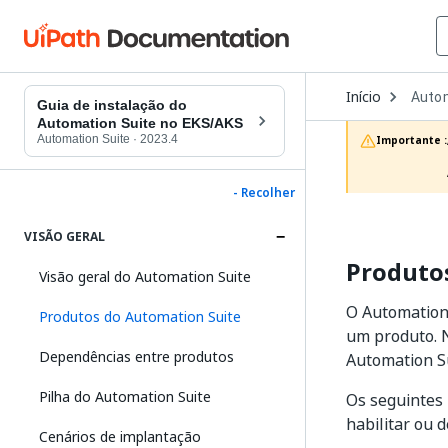
Open
Início
Autom
Dropd
Guia de instalação do
to
Automation Suite no EKS/AKS
choos
Automation Suite
·
2023.4
Importante :
produc
- Recolher
VISÃO GERAL
Produto
Visão geral do Automation Suite
O Automation
Produtos do Automation Suite
um produto. 
Dependências entre produtos
Automation Su
Pilha do Automation Suite
Os seguintes 
habilitar ou 
Cenários de implantação