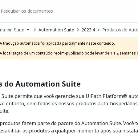
Automation Suite
2023.4
Produtos do Auto
ation Suite
own
e
A tradução automática foi aplicada parcialmente neste conteúdo.

t
A localização de um conteúdo recém-publicado pode levar de 1 a 2 semanas pa
s do Automation Suite
 Suite permite que você gerencie sua UiPath Platform® au
No entanto, nem todos os nossos produtos auto-hospedados
ite.
produtos fazem parte do pacote do Automation Suite. Você 
desabilitar os produtos a qualquer momento após sua instala