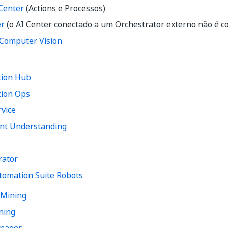
 Center
(
Actions
e
Processos
)
er
(o AI Center conectado a um Orchestrator externo não é c
 Computer Vision
ion Hub
ion Ops
vice
t Understanding
rator
tomation Suite Robots
 Mining
ning