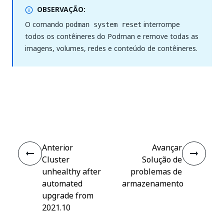
OBSERVAÇÃO:
O comando
interrompe
podman system reset
todos os contêineres do Podman e remove todas as
imagens, volumes, redes e conteúdo de contêineres.
Sim
Não
thumb_up
thumb_down
Anterior
Avançar
Cluster
Solução de
unhealthy after
problemas de
automated
armazenamento
upgrade from
2021.10