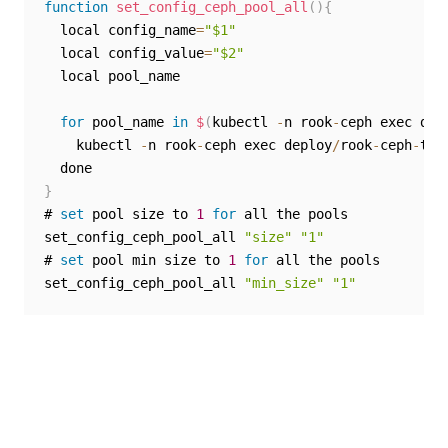
function
set_config_ceph_pool_all
(
)
{
  local config_name
=
"$1"
  local config_value
=
"$2"
  local pool_name

for
 pool_name 
in
$
(
kubectl 
-
n rook
-
ceph exec dep
    kubectl 
-
n rook
-
ceph exec deploy
/
rook
-
ceph
-
too
}
# 
set
 pool size to 
1
for
 all the pools

set_config_ceph_pool_all 
"size"
"1"
# 
set
 pool min size to 
1
for
 all the pools

set_config_ceph_pool_all 
"min_size"
"1"
Sim
Não
thumb_up
thumb_down