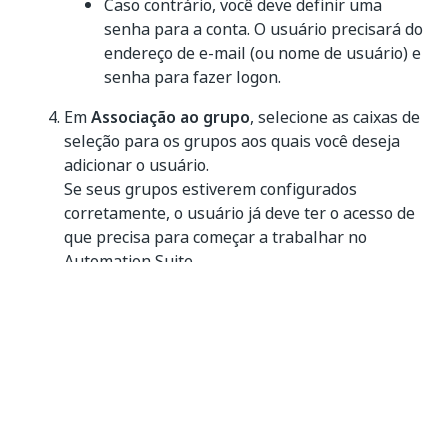
Caso contrário, você deve definir uma
senha para a conta. O usuário precisará do
endereço de e-mail (ou nome de usuário) e
senha para fazer logon.
Em
Associação ao grupo
, selecione as caixas de
seleção para os grupos aos quais você deseja
adicionar o usuário.
Se seus grupos estiverem configurados
corretamente, o usuário já deve ter o acesso de
que precisa para começar a trabalhar no
Automation Suite
.
Selecione
Salvar
para adicionar a conta.
O painel se fecha e a nova conta está disponível na
lista de contas de usuário.
Adição de contas de robôs
Acesse
Admin
>
organização >
Contas e grupos