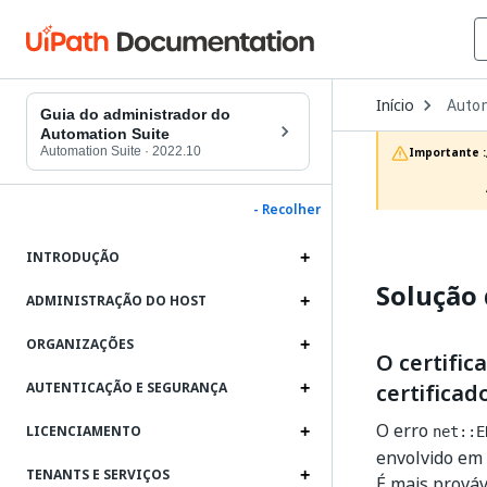
Open
Início
Autom
Dropd
Guia do administrador do
to
Automation Suite
choos
Automation Suite
·
2022.10
Importante :
produc
- Recolher
INTRODUÇÃO
Solução 
ADMINISTRAÇÃO DO HOST
ORGANIZAÇÕES
O certific
certifica
AUTENTICAÇÃO E SEGURANÇA
O erro
LICENCIAMENTO
net::E
envolvido em 
TENANTS E SERVIÇOS
É mais prováv