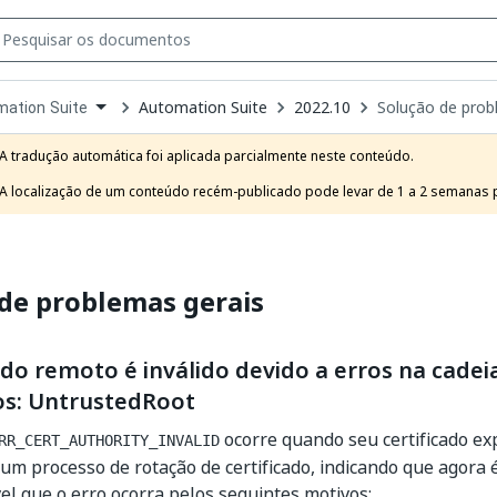
Automation Suite
2022.10
Solução de prob
ation Suite
own
e
A tradução automática foi aplicada parcialmente neste conteúdo.

t
A localização de um conteúdo recém-publicado pode levar de 1 a 2 semanas pa
de problemas gerais
ado remoto é inválido devido a erros na cadei
dos: UntrustedRoot
ocorre quando seu certificado ex
RR_CERT_AUTHORITY_INVALID
um processo de rotação de certificado, indicando que agora é
el que o erro ocorra pelos seguintes motivos: