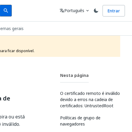
Search
Idioma
Português
Entrar
search
translate
expand_more
lemas gerais
ra ficar disponível.
Nesta página
O certificado remoto é inválido
a de
devido a erros na cadeia de
certificados: UntrustedRoot
pira ou está
Políticas de grupo de
 inválido.
navegadores