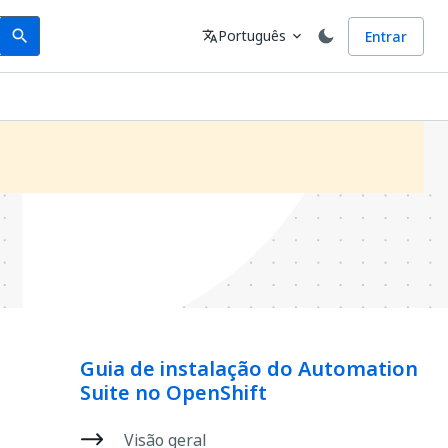
Search
Idioma
Português
Entrar
search
translate
expand_more
Guia de instalação do Automation
Suite no OpenShift
Visão geral