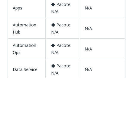
◆ Pacote:
Apps
N/A
N/A
Automation
◆ Pacote:
N/A
Hub
N/A
Automation
◆ Pacote:
N/A
Ops
N/A
◆ Pacote:
Data Service
N/A
N/A
Document
◆ Pacote:
N/A
Understanding
N/A
◆ Pacote:
Insights
N/A
N/A
Integration
◆ Pacote:
N/A